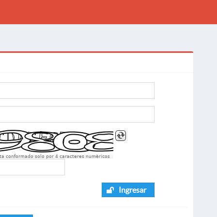
sta conformado solo por 4 caracteres numèricos
Ingresar