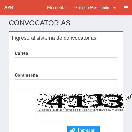
Guia de Postulación
APN
Mi cuenta
CONVOCATORIAS
Ingreso al sistema de convocatorias
Correo
Contraseña
El codigo esta conformado solo por 4 caracteres numèricos
Ingresar