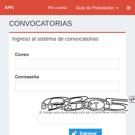
Guia de Postulación
APN
Mi cuenta
CONVOCATORIAS
Ingreso al sistema de convocatorias
Correo
Contraseña
El codigo esta conformado solo por 4 caracteres numèricos
Ingresar