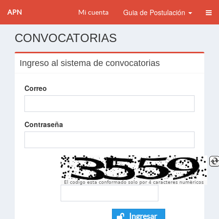
Guia de Postulación
APN
Mi cuenta
CONVOCATORIAS
Ingreso al sistema de convocatorias
Correo
Contraseña
El codigo esta conformado solo por 4 caracteres numèricos
Ingresar