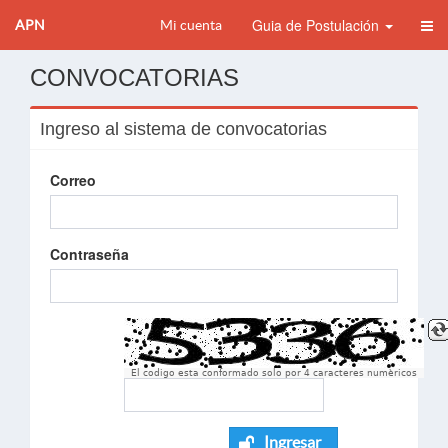
Guia de Postulación
APN
Mi cuenta
CONVOCATORIAS
Ingreso al sistema de convocatorias
Correo
Contraseña
El codigo esta conformado solo por 4 caracteres numèricos
Ingresar