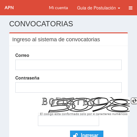
Guia de Postulación
APN
Mi cuenta
CONVOCATORIAS
Ingreso al sistema de convocatorias
Correo
Contraseña
El codigo esta conformado solo por 4 caracteres numèricos
Ingresar