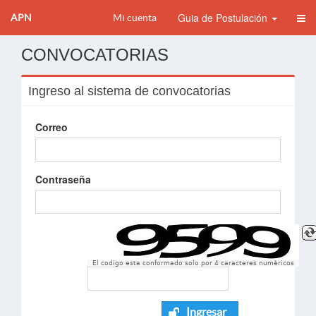
Guia de Postulación
APN
Mi cuenta
CONVOCATORIAS
Ingreso al sistema de convocatorias
Correo
Contraseña
El codigo esta conformado solo por 4 caracteres numèricos
Ingresar