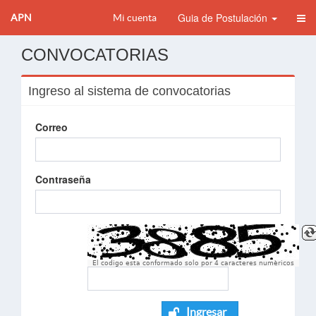
Guia de Postulación
APN
Mi cuenta
CONVOCATORIAS
Ingreso al sistema de convocatorias
Correo
Contraseña
El codigo esta conformado solo por 4 caracteres numèricos
Ingresar