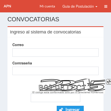
Guia de Postulación
APN
Mi cuenta
CONVOCATORIAS
Ingreso al sistema de convocatorias
Correo
Contraseña
El codigo esta conformado solo por 4 caracteres numèricos
Ingresar