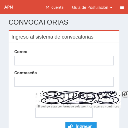
Guia de Postulación
APN
Mi cuenta
CONVOCATORIAS
Ingreso al sistema de convocatorias
Correo
Contraseña
El codigo esta conformado solo por 4 caracteres numèricos
Ingresar