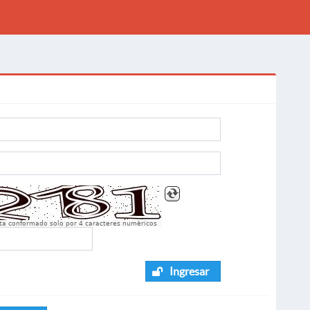
sta conformado solo por 4 caracteres numèricos
Ingresar