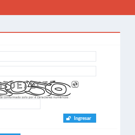
sta conformado solo por 4 caracteres numèricos
Ingresar