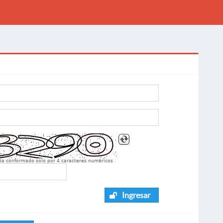
sta conformado solo por 4 caracteres numèricos
Ingresar