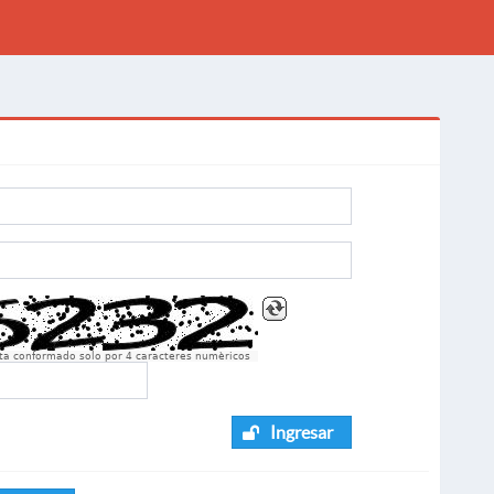
sta conformado solo por 4 caracteres numèricos
Ingresar