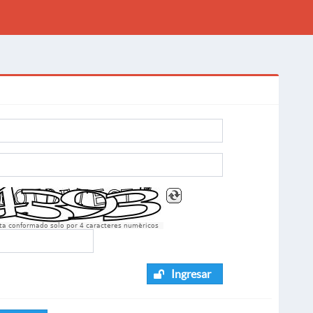
sta conformado solo por 4 caracteres numèricos
Ingresar