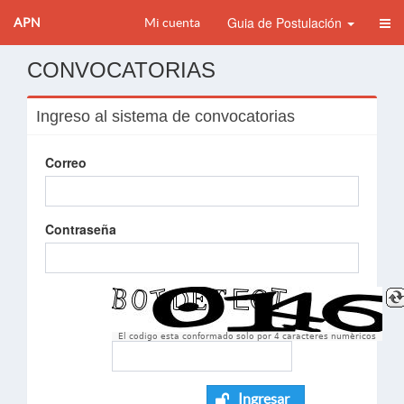
Guia de Postulación
APN
Mi cuenta
CONVOCATORIAS
Ingreso al sistema de convocatorias
Correo
Contraseña
El codigo esta conformado solo por 4 caracteres numèricos
Ingresar