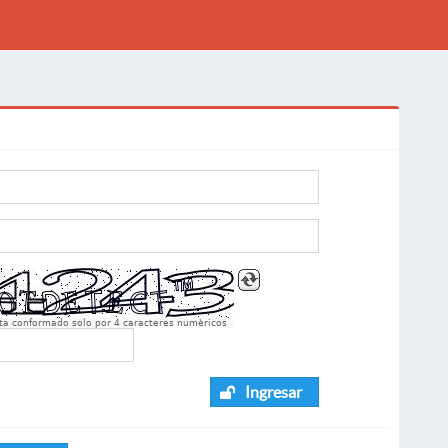
sta conformado solo por 4 caracteres numèricos
Ingresar