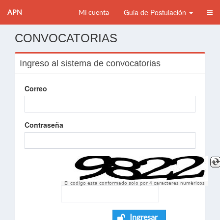
Guia de Postulación
APN
Mi cuenta
CONVOCATORIAS
Ingreso al sistema de convocatorias
Correo
Contraseña
El codigo esta conformado solo por 4 caracteres numèricos
Ingresar