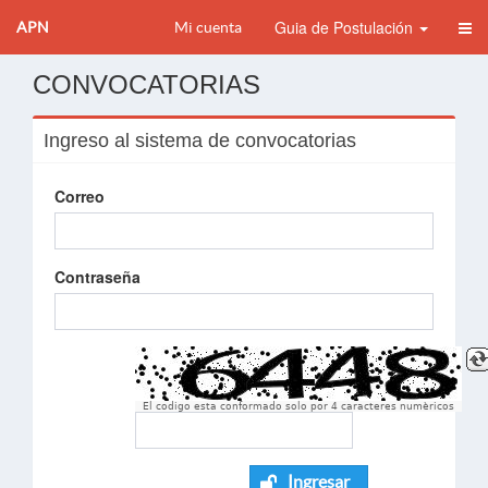
Guia de Postulación
APN
Mi cuenta
CONVOCATORIAS
Ingreso al sistema de convocatorias
Correo
Contraseña
El codigo esta conformado solo por 4 caracteres numèricos
Ingresar