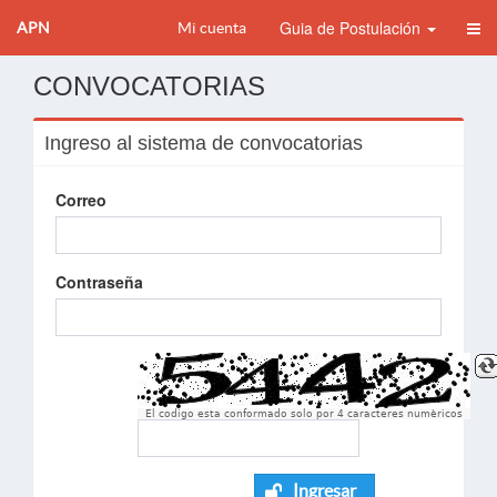
Guia de Postulación
APN
Mi cuenta
CONVOCATORIAS
Ingreso al sistema de convocatorias
Correo
Contraseña
El codigo esta conformado solo por 4 caracteres numèricos
Ingresar