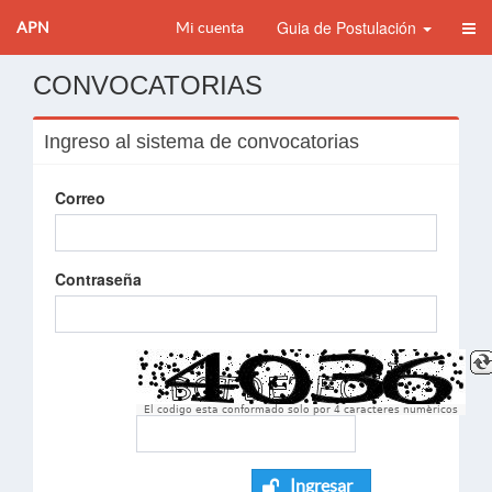
Guia de Postulación
APN
Mi cuenta
CONVOCATORIAS
Ingreso al sistema de convocatorias
Correo
Contraseña
El codigo esta conformado solo por 4 caracteres numèricos
Ingresar