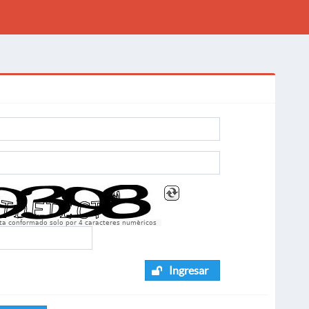
sta conformado solo por 4 caracteres numèricos
Ingresar