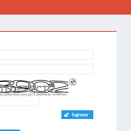
sta conformado solo por 4 caracteres numèricos
Ingresar