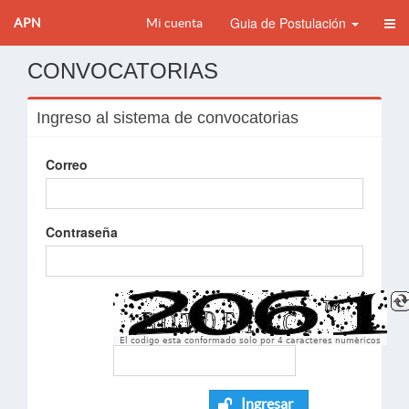
Guia de Postulación
APN
Mi cuenta
CONVOCATORIAS
Ingreso al sistema de convocatorias
Correo
Contraseña
El codigo esta conformado solo por 4 caracteres numèricos
Ingresar