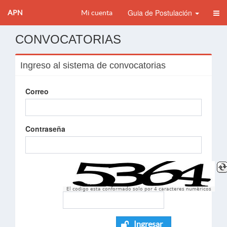
Guia de Postulación
APN
Mi cuenta
CONVOCATORIAS
Ingreso al sistema de convocatorias
Correo
Contraseña
El codigo esta conformado solo por 4 caracteres numèricos
Ingresar