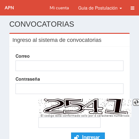
Guia de Postulación
APN
Mi cuenta
CONVOCATORIAS
Ingreso al sistema de convocatorias
Correo
Contraseña
El codigo esta conformado solo por 4 caracteres numèricos
Ingresar