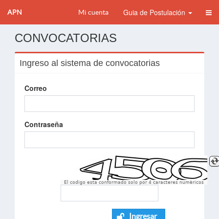
Guia de Postulación
APN
Mi cuenta
CONVOCATORIAS
Ingreso al sistema de convocatorias
Correo
Contraseña
El codigo esta conformado solo por 4 caracteres numèricos
Ingresar