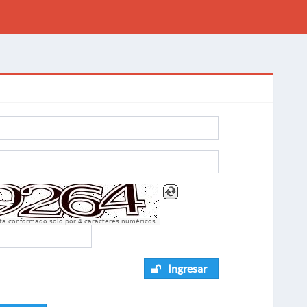
sta conformado solo por 4 caracteres numèricos
Ingresar