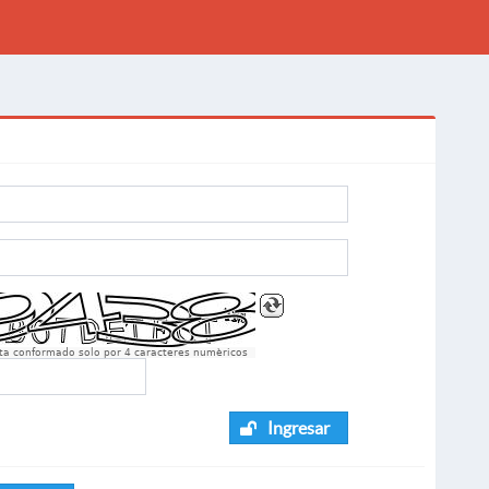
sta conformado solo por 4 caracteres numèricos
Ingresar