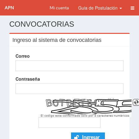
Guia de Postulación
APN
Mi cuenta
CONVOCATORIAS
Ingreso al sistema de convocatorias
Correo
Contraseña
El codigo esta conformado solo por 4 caracteres numèricos
Ingresar