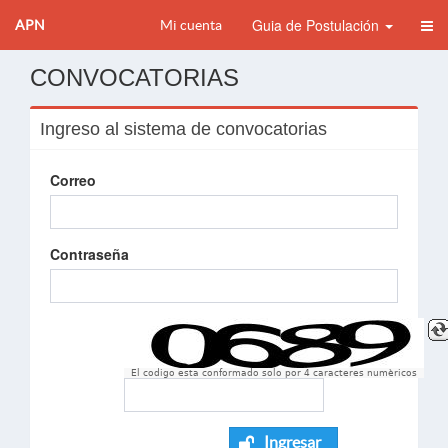
Guia de Postulación
APN
Mi cuenta
CONVOCATORIAS
Ingreso al sistema de convocatorias
Correo
Contraseña
El codigo esta conformado solo por 4 caracteres numèricos
Ingresar