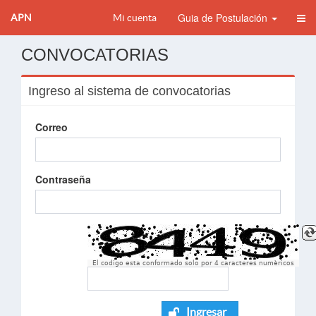
Guia de Postulación
APN
Mi cuenta
CONVOCATORIAS
Ingreso al sistema de convocatorias
Correo
Contraseña
El codigo esta conformado solo por 4 caracteres numèricos
Ingresar