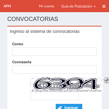
Guia de Postulación
APN
Mi cuenta
CONVOCATORIAS
Ingreso al sistema de convocatorias
Correo
Contraseña
El codigo esta conformado solo por 4 caracteres numèricos
Ingresar