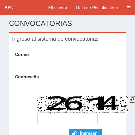
Guia de Postulación
APN
Mi cuenta
CONVOCATORIAS
Ingreso al sistema de convocatorias
Correo
Contraseña
El codigo esta conformado solo por 4 caracteres numèricos
Ingresar