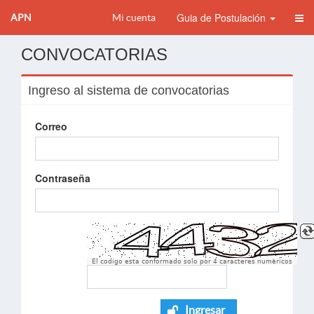
Guia de Postulación
APN
Mi cuenta
CONVOCATORIAS
Ingreso al sistema de convocatorias
Correo
Contraseña
El codigo esta conformado solo por 4 caracteres numèricos
Ingresar