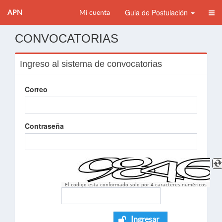
Guia de Postulación
APN
Mi cuenta
CONVOCATORIAS
Ingreso al sistema de convocatorias
Correo
Contraseña
El codigo esta conformado solo por 4 caracteres numèricos
Ingresar