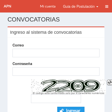
Guia de Postulación
APN
Mi cuenta
CONVOCATORIAS
Ingreso al sistema de convocatorias
Correo
Contraseña
El codigo esta conformado solo por 4 caracteres numèricos
Ingresar