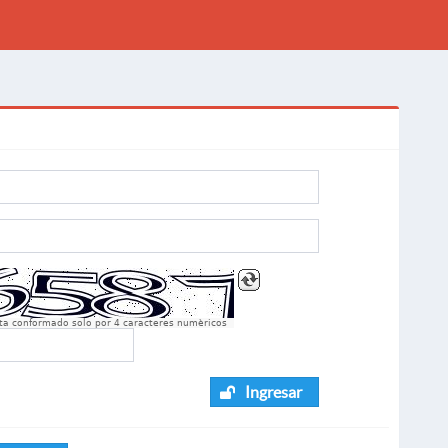
sta conformado solo por 4 caracteres numèricos
Ingresar