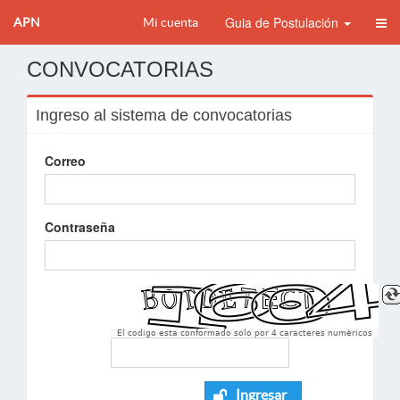
Guia de Postulación
APN
Mi cuenta
CONVOCATORIAS
Ingreso al sistema de convocatorias
Correo
Contraseña
El codigo esta conformado solo por 4 caracteres numèricos
Ingresar