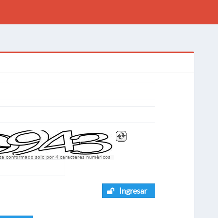
sta conformado solo por 4 caracteres numèricos
Ingresar