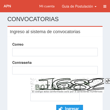
Guia de Postulación
APN
Mi cuenta
CONVOCATORIAS
Ingreso al sistema de convocatorias
Correo
Contraseña
El codigo esta conformado solo por 4 caracteres numèricos
Ingresar