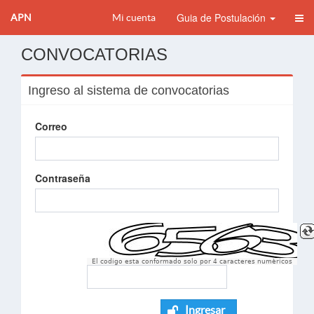
Guia de Postulación
APN
Mi cuenta
CONVOCATORIAS
Ingreso al sistema de convocatorias
Correo
Contraseña
El codigo esta conformado solo por 4 caracteres numèricos
Ingresar