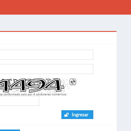
sta conformado solo por 4 caracteres numèricos
Ingresar