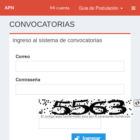
Guia de Postulación
APN
Mi cuenta
CONVOCATORIAS
Ingreso al sistema de convocatorias
Correo
Contraseña
El codigo esta conformado solo por 4 caracteres numèricos
Ingresar