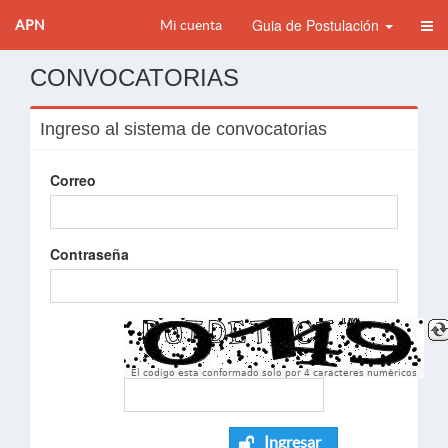
Guia de Postulación
APN
Mi cuenta
CONVOCATORIAS
Ingreso al sistema de convocatorias
Correo
Contraseña
El codigo esta conformado solo por 4 caracteres numèricos
Ingresar