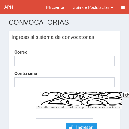
Guia de Postulación
APN
Mi cuenta
CONVOCATORIAS
Ingreso al sistema de convocatorias
Correo
Contraseña
El codigo esta conformado solo por 4 caracteres numèricos
Ingresar