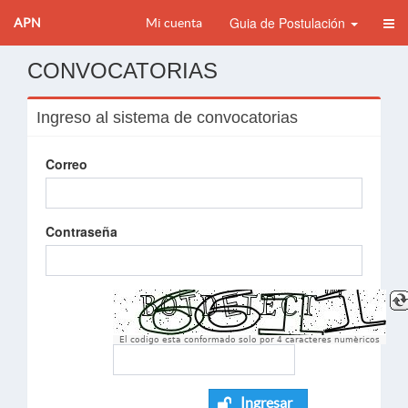
Guia de Postulación
APN
Mi cuenta
CONVOCATORIAS
Ingreso al sistema de convocatorias
Correo
Contraseña
El codigo esta conformado solo por 4 caracteres numèricos
Ingresar