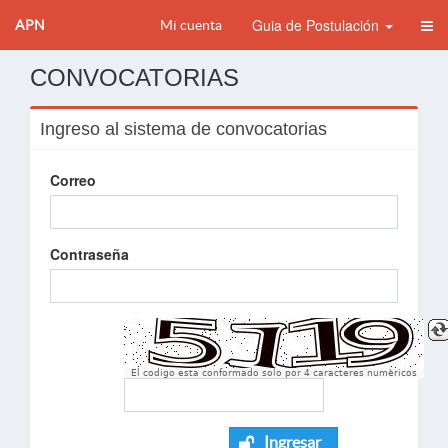
Guia de Postulación
APN
Mi cuenta
CONVOCATORIAS
Ingreso al sistema de convocatorias
Correo
Contraseña
El codigo esta conformado solo por 4 caracteres numèricos
Ingresar