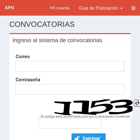
Guia de Postulación
APN
Mi cuenta
CONVOCATORIAS
Ingreso al sistema de convocatorias
Correo
Contraseña
El codigo esta conformado solo por 4 caracteres numèricos
Ingresar