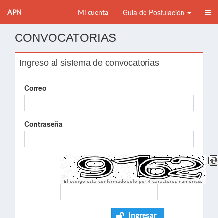
Guia de Postulación
APN
Mi cuenta
CONVOCATORIAS
Ingreso al sistema de convocatorias
Correo
Contraseña
El codigo esta conformado solo por 4 caracteres numèricos
Ingresar